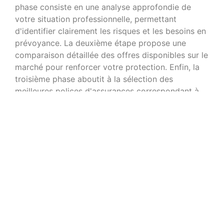
phase consiste en une analyse approfondie de
votre situation professionnelle, permettant
d'identifier clairement les risques et les besoins en
prévoyance. La deuxième étape propose une
comparaison détaillée des offres disponibles sur le
marché pour renforcer votre protection. Enfin, la
troisième phase aboutit à la sélection des
meilleures polices d'assurances correspondant à
votre profil. Cette approche méthodique garantit
que chaque aspect de votre activité est pris en
compte, évitant les lacunes de couverture qui
pourraient s'avérer coûteuses.
La réactivité du service client représente un critère
déterminant. Un courtier disponible du lundi au
vendredi de neuf heures à dix-neuf heures,
capable de fournir des recommandations sous
quarante-huit heures, démontre son engagement
envers ses clients. L'accès à un espace client