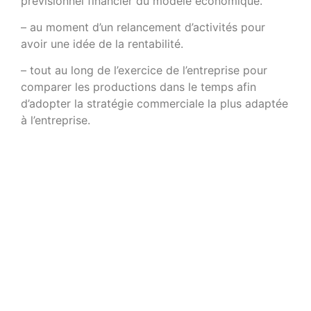
prévisionnel financier du modèle économique.
– au moment d’un relancement d’activités pour
avoir une idée de la rentabilité.
– tout au long de l’exercice de l’entreprise pour
comparer les productions dans le temps afin
d’adopter la stratégie commerciale la plus adaptée
à l’entreprise.
Avant de savoir calculer le résultat d’exploitation
d’une entreprise, sachez que les éléments
financiers, les impôts ou encore les produits
exceptionnels ne sont pas pris en compte par cet
indicateur.
Voici alors la formule pour calculer le résultat
d’exploitation :
– Résultat d’exploitation = produits (valeur des
produits finis vendus + prestations de services +